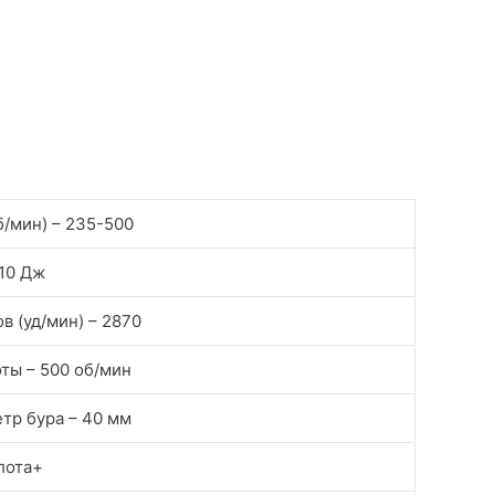
б/мин) –
235-500
10 Дж
в (уд/мин) –
2870
оты –
500 об/мин
етр бура –
40 мм
лота
+