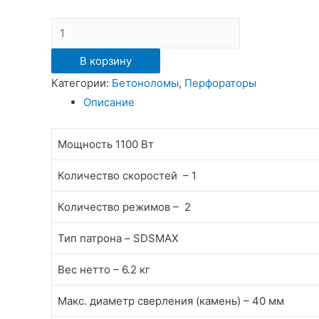
Количество
Перфоратор
В корзину
FELISATTI
Категории:
Бетоноломы
,
Перфораторы
RHF40/1100VERT
Описание
Мощность
1100 Вт
Количество скоростей –
1
Количество режимов –
2
Тип патрона –
SDSMAX
Вес нетто –
6.2 кг
Макс. диаметр сверления (камень) –
40 мм