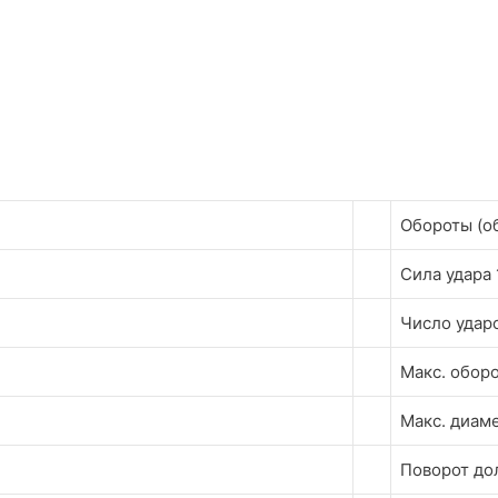
Обороты (о
Сила удара
Число ударо
Макс. обор
Макс. диам
Поворот до