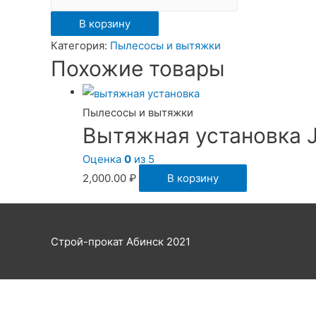
Промышленный
В корзину
пылесос
Категория:
Пылесосы и вытяжки
Dexter
Похожие товары
1200
Пылесосы и вытяжки
Вытяжная установка 
Оценка
0
из 5
2,000.00
₽
В корзину
Строй-прокат Абинск 2021