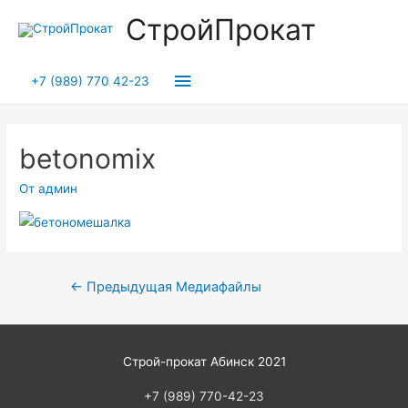
СтройПрокат
Главное
+7 (989) 770 42-23
меню
betonomix
От
админ
Навигация
←
Предыдущая Медиафайлы
по
записям
Строй-прокат Абинск 2021
+7 (989) 770-42-23